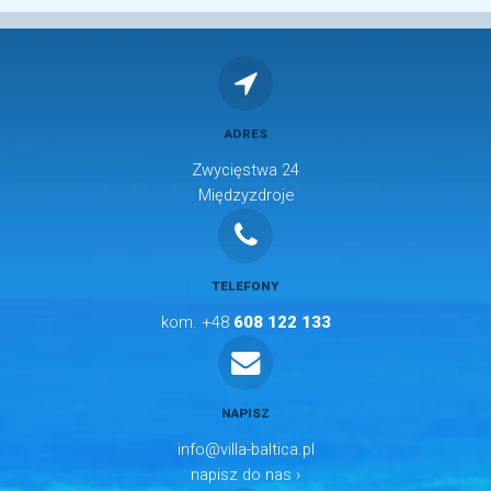
ADRES
Zwycięstwa 24
Międzyzdroje
TELEFONY
kom. +48
608 122 133
NAPISZ
info@villa-baltica.pl
napisz do nas ›