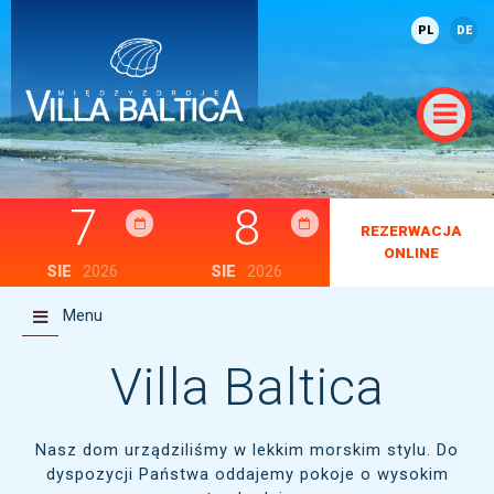
PL
DE
7
8
REZERWACJA
ONLINE
SIE
2026
SIE
2026
Menu
Villa Baltica
Nasz dom urządziliśmy w lekkim morskim stylu. Do
dyspozycji Państwa oddajemy pokoje o wysokim