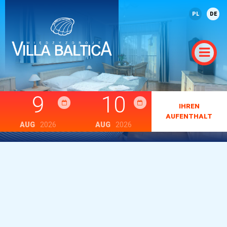
PL
DE
9
10
IHREN
AUFENTHALT
AUG
2026
AUG
2026