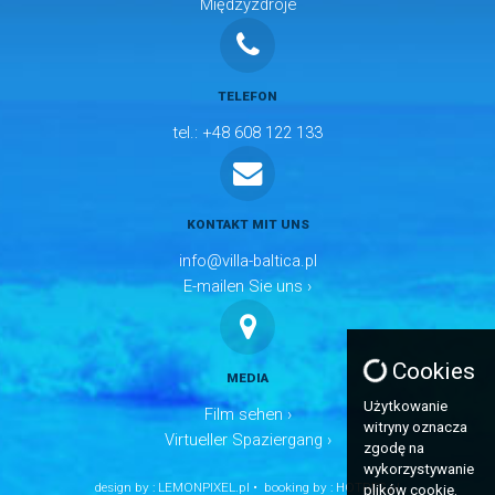
Międzyzdroje
TELEFON
tel.: +48 608 122 133
KONTAKT MIT UNS
info@villa-baltica.pl
E-mailen Sie uns ›
Cookies
MEDIA
Użytkowanie
Film sehen ›
witryny oznacza
Virtueller Spaziergang ›
zgodę na
wykorzystywanie
design by :
LEMONPIXEL.pl
• booking by :
HOTRES.pl
plików cookie.