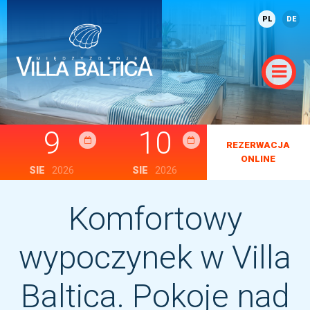
PL
DE
9
10
REZERWACJA
ONLINE
SIE
2026
SIE
2026
Komfortowy
wypoczynek w Villa
Baltica. Pokoje nad