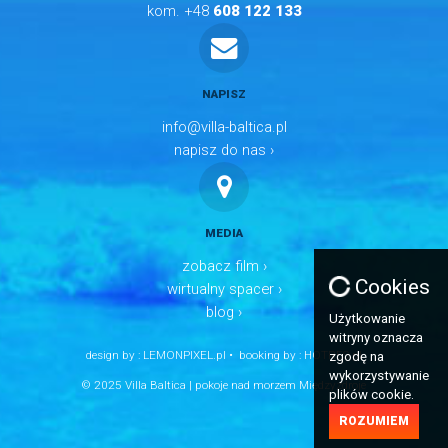
kom. +48
608 122 133
NAPISZ
info@villa-baltica.pl
napisz do nas ›
MEDIA
zobacz film ›
Cookies
wirtualny spacer ›
blog ›
Użytkowanie
witryny oznacza
design by :
LEMONPIXEL.pl
• booking by :
HOTRES.pl
zgodę na
wykorzystywanie
© 2025 Villa Baltica | pokoje nad morzem Międzyzdroje
plików cookie.
ROZUMIEM