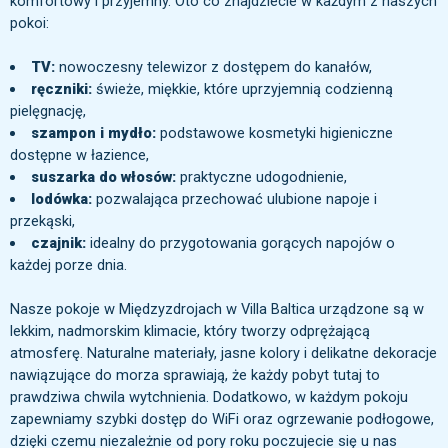
komfortowy i przyjemny. Oto co znajdziecie w każdym z naszych
pokoi:
TV:
nowoczesny telewizor z dostępem do kanałów,
ręczniki:
świeże, miękkie, które uprzyjemnią codzienną
pielęgnację,
szampon i mydło:
podstawowe kosmetyki higieniczne
dostępne w łazience,
suszarka do włosów:
praktyczne udogodnienie,
lodówka:
pozwalająca przechować ulubione napoje i
przekąski,
czajnik:
idealny do przygotowania gorących napojów o
każdej porze dnia.
Nasze pokoje w Międzyzdrojach w Villa Baltica urządzone są w
lekkim, nadmorskim klimacie, który tworzy odprężającą
atmosferę. Naturalne materiały, jasne kolory i delikatne dekoracje
nawiązujące do morza sprawiają, że każdy pobyt tutaj to
prawdziwa chwila wytchnienia. Dodatkowo, w każdym pokoju
zapewniamy szybki dostęp do WiFi oraz ogrzewanie podłogowe,
dzięki czemu niezależnie od pory roku poczujecie się u nas