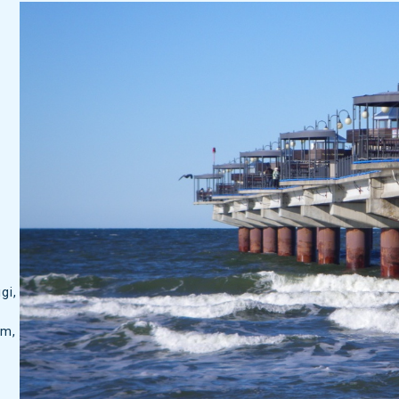
,
gi,
om,