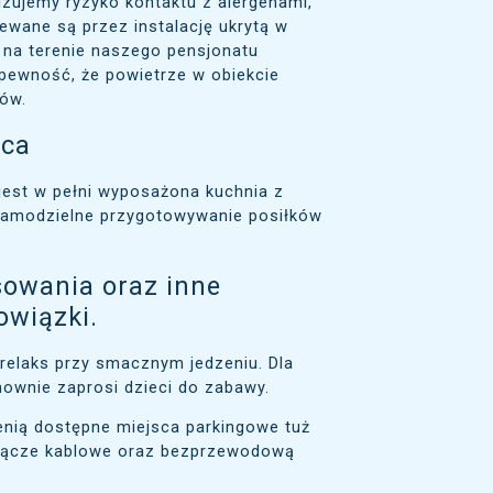
zujemy ryzyko kontaktu z alergenami,
wane są przez instalację ukrytą w
 na terenie naszego pensjonatu
 pewność, że powietrze w obiekcie
nów.
ica
i jest w pełni wyposażona kuchnia z
 samodzielne przygotowywanie posiłków
asowania oraz inne
owiązki.
 relaks przy smacznym jedzeniu. Dla
ownie zaprosi dzieci do zabawy.
enią dostępne miejsca parkingowe tuż
e łącze kablowe oraz bezprzewodową