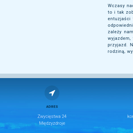
Wczasy nad
to i tak z
entuzjaści
odpowiedn
zależy nam
wyjazdem, 
przyjazd. 
rodziną, w
ADRES
Zwycięstwa 24
ko
Międzyzdroje