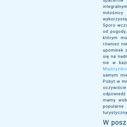
spacerów 
integralny
miłośnicy
wykorzyst
Sporo wcza
od pogody,
którym moż
również ni
upominek z
się na nad
nie w każ
Międzyzdro
samym mieś
Pobyt w mn
oczywiście
odpowiedź 
mamy wobe
popularne
turystyczn
W posz