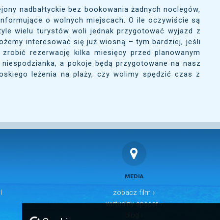
ejony nadbałtyckie bez bookowania żadnych noclegów,
 informujące o wolnych miejscach. O ile oczywiście są
tyle wielu turystów woli jednak przygotować wyjazd z
żemy interesować się już wiosną – tym bardziej, jeśli
 zrobić rezerwację kilka miesięcy przed planowanym
 niespodzianka, a pokoje będą przygotowane na nasz
roskiego leżenia na plaży, czy wolimy spędzić czas z
MEDIA
l
zobacz film ›
wirtualny spacer ›
blog ›