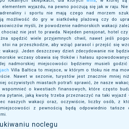
po lokalnych sklepikach, dla których
willa
, w której są
m elementem wyjazdu, na pewno poczują się jak w raju. Nie
 adrenaliny i sportu nie mają czego nad morzem szuk
ają możliwość do gry w siatkówkę plażową czy do upraw
sowiczów myśli, że powodzenie nadmorskich wakacji zale
 chociaż nie jest to prawda. Niejeden pensjonat, hotel czy
na spędzić wiele przyjemnych chwil, nawet jeśli pogod
e stoi na przeszkodzie, aby wziąć parasol i przejść się wz
 wakacji. Jeden deszczowy dzień zdecydowanie nie będzi
morskie wczasy obawia się tłoków i hałasu spowodowanych
dej nadmorskiej miejscowości będziemy musieli godzić
jach
Villa Baltica to miejsce, w którym o tłoku nie ma mo
cie. Nawet w sezonie, turystów jest znacznie mniej niż
iej oczywistych miastach potrafi sprawić, że nasze wakac
 wspomnieć o kwestiach finansowych, które często budz
na pytanie, jaką kwotę trzeba przeznaczyć na taki wyjazd 
c naszych wakacji oraz, oczywiście, liczby osób, z kt
 miejscowości z pewnością będą odpowiednio tańsze o
ymi.
ukiwaniu noclegu