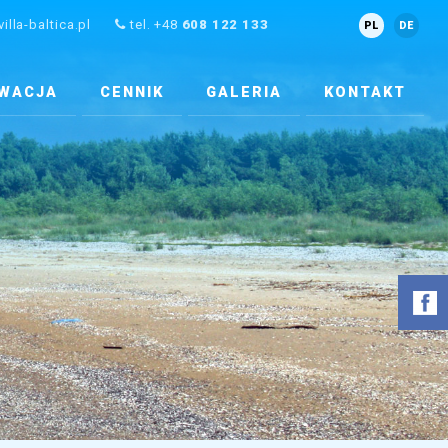
illa-baltica.pl
tel. +48
608 122 133
PL
DE
WACJA
CENNIK
GALERIA
KONTAKT