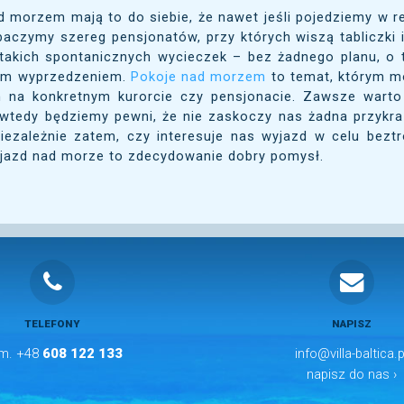
 morzem mają to do siebie, że nawet jeśli pojedziemy w r
obaczymy szereg pensjonatów, przy których wiszą tabliczki
 takich spontanicznych wycieczek – bez żadnego planu, o 
im wyprzedzeniem.
Pokoje nad morzem
to temat, którym mo
 na konkretnym kurorcie czy pensjonacie. Zawsze warto
wtedy będziemy pewni, że nie zaskoczy nas żadna przykra
Niezależnie zatem, czy interesuje nas wyjazd w celu bezt
yjazd nad morze to zdecydowanie dobry pomysł.
TELEFONY
NAPISZ
m. +48
608 122 133
info@villa-baltica.p
napisz do nas ›