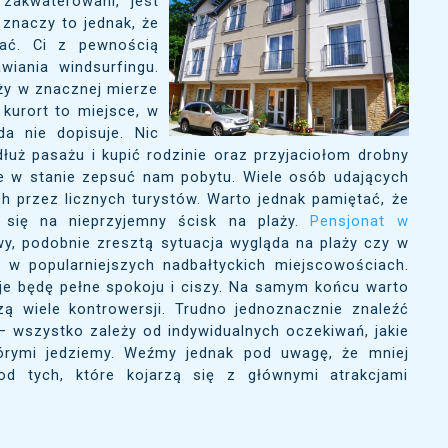
 zakwaterowani, jest
 znaczy to jednak, że
ać. Ci z pewnością
iania windsurfingu.
ży w znacznej mierze
 kurort to miejsce, w
a nie dopisuje. Nic
dłuż pasażu i kupić rodzinie oraz przyjaciołom drobny
e w stanie zepsuć nam pobytu. Wiele osób udających
 przez licznych turystów. Warto jednak pamiętać, że
 się na nieprzyjemny ścisk na plaży.
Pensjonat w
wy, podobnie zresztą sytuacja wygląda na plaży czy w
 w popularniejszych nadbałtyckich miejscowościach.
je będę pełne spokoju i ciszy. Na samym końcu warto
ą wiele kontrowersji. Trudno jednoznacznie znaleźć
– wszystko zależy od indywidualnych oczekiwań, jakie
órymi jedziemy. Weźmy jednak pod uwagę, że mniej
d tych, które kojarzą się z głównymi atrakcjami