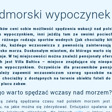
dmorski wypoczynek 
aków ceni sobie możliwość spędzenia wakacji nad pol
m wypoczynkiem, inni jeżdżą tam ze swoimi pociech
a różnego rodzaju sportów wodnych (jak chociażby kit
zdu, każdego wczasowicza z pewnością zainteresują
lisko morza. Doskonałym miastem, do którego warto się
oje. W tej miejscowości można znaleźć pensjonaty ofe
h jest Villa Baltica – miejsce znajdujące się nieo
m wypoczynkiem. Oczywiście dla pracowników pensjo
należy zapewnić wczasowiczom szereg sposobów n
ć chociażby z dostępnych na terenie obiektu foteli do
 placu zabaw.
go warto spędzać wczasy nad morzem
ą zaletą spędzania czasu nad polskim morzem jest
, na jakie można się zdecydować. Entuzjaści opalania s