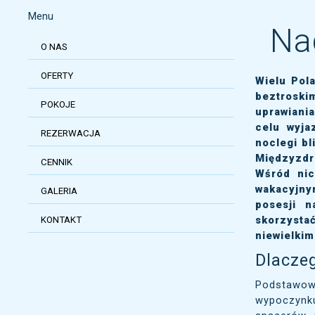
Menu
Na
O NAS
OFERTY
Wielu Pol
beztroski
POKOJE
uprawiani
celu wyja
REZERWACJA
noclegi b
Międzyzdr
CENNIK
Wśród nic
wakacyjny
GALERIA
posesji 
skorzysta
KONTAKT
niewielkim
Dlacze
Podstawow
wypoczynku